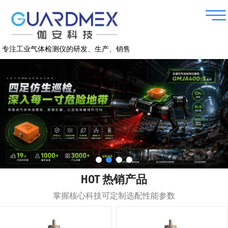
专注工业气体检测仪的研发、生产、销售
HOT 热销产品
掌握核心科技可定制选配性能参数