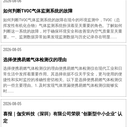
2026-08-06
如何判断TVOC气体监测系统的故障
如何判断TVOC气体监测系统的故障在现今的环境监测中，TVOC（总
挥发性有机化合物）气体监测系统扮演着至关重要的角色。了解如何
判断这一系统的故障，对于确保环境安全和改善室内空气质量至关重
要。一、监测数据异常如果发现监测数据与历史记录存在明显......
2026-08-05
选择便携易燃气体检测仪的理由
选择便携易燃气体检测仪的理由便携易燃气体检测仪在现代工业和日
常生活中发挥着重要作用。其选择依据不仅关乎安全，更与使用的便
捷性和实时监控的准确性密切相关。以下是选择便携易燃气体检测仪
的一些主要理由。1. 及时发现气体泄漏便携易燃气体检测仪能够实
时......
2026-08-05
喜报｜伽安科技（深圳）有限公司荣获 “创新型中小企业” 认
定