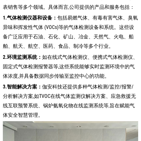
表销售等多个领域。具体而言,公司提供的产品和服务包括：
1.气体检测仪器和设备：
包括易燃气体、有毒有害气体、臭氧
异味和挥发性气体 (VOCs)等的气体检测设备和系统。这些设
备广泛应用于石油、石化、矿山、冶金、天然气、火电、船
舶、航天、航空、医药、食品、制冷等多个行业。
2.环境监测系统：
如在线式气体检测仪、便携式气体检测仪、
固定式气体检测报警器等,这些系统能够实时监测环境中的气
体浓度,并具备数据同步传输至监控中心的功能。
3.智能解决方案：
伽安科技还提供多种气体检测/监控/报警/
分析解决方案,如TVOC在线气体监测仪解决方案、应急救援无
线互联预警系统、锅炉氨氧化物在线监测系统等,旨在赋能气
体安全智慧管理。