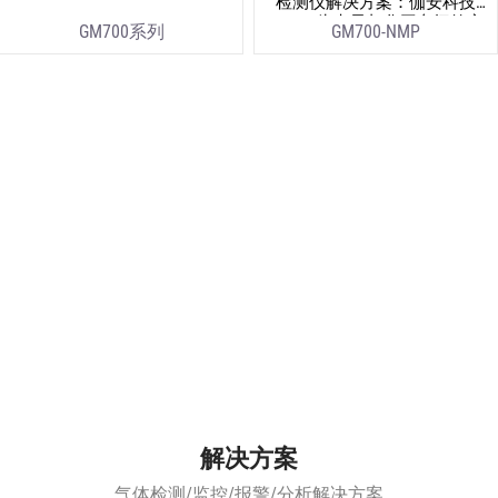
检测仪解决方案：伽安科技
GM700 为电子与化工车间筑牢
GM700-NMP
GM700系列
安全防线
解决方案
气体检测/监控/报警/分析解决方案