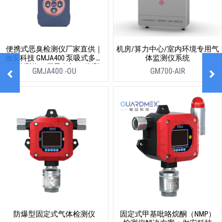
便携式恶臭检测仪厂家直供｜
机房/算力中心/室内环境专用气
伽安科技 GMJA400 泵吸式多气
体监测仪系统
体检测仪｜厂界臭气OU监测
GMJA400 -OU
GM700-AIR
固定式甲基吡咯烷酮（NMP）
防爆型固定式气体检测仪