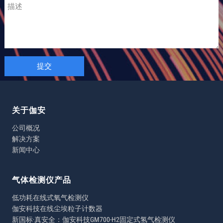
提交
关于伽安
公司概况
解决方案
新闻中心
气体检测仪产品
低功耗在线式氧气检测仪
伽安科技在线尘埃粒子计数器
新国标·真安全：伽安科技GM700-H2固定式氢气检测仪