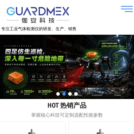
专注工业气体检测仪的研发、生产、销售
HOT 热销产品
掌握核心科技可定制选配性能参数