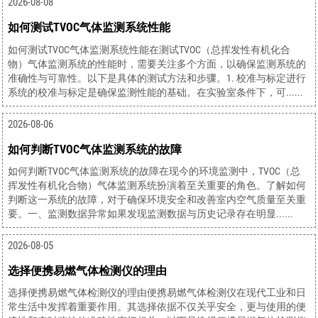
2026-08-08
如何测试TVOC气体监测系统性能
如何测试TVOC气体监测系统性能在测试TVOC（总挥发性有机化合
物）气体监测系统的性能时，需要关注多个方面，以确保监测系统的
准确性与可靠性。以下是具体的测试方法和步骤。1. 校准与标定进行
系统的校准与标定是确保监测性能的基础。在实验室条件下，可......
2026-08-06
如何判断TVOC气体监测系统的故障
如何判断TVOC气体监测系统的故障在现今的环境监测中，TVOC（总
挥发性有机化合物）气体监测系统扮演着至关重要的角色。了解如何
判断这一系统的故障，对于确保环境安全和改善室内空气质量至关重
要。一、监测数据异常如果发现监测数据与历史记录存在明显......
2026-08-05
选择便携易燃气体检测仪的理由
选择便携易燃气体检测仪的理由便携易燃气体检测仪在现代工业和日
常生活中发挥着重要作用。其选择依据不仅关乎安全，更与使用的便