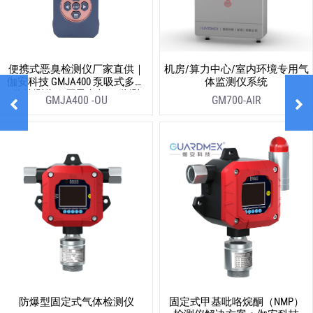
便携式恶臭检测仪厂家直供｜
机房/算力中心/室内环境专用气
伽安科技 GMJA400 泵吸式多气
体监测仪系统
体检测仪｜厂界臭气OU监测
GMJA400 -OU
GM700-AIR
固定式甲基吡咯烷酮（NMP）
防爆型固定式气体检测仪