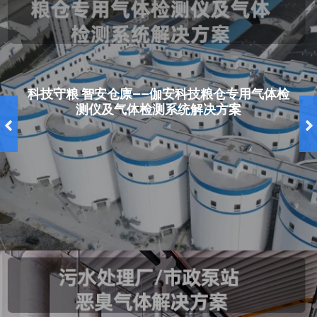
科技守粮 智安仓廪——伽安科技粮仓专用气体检
测仪及气体检测系统解决方案